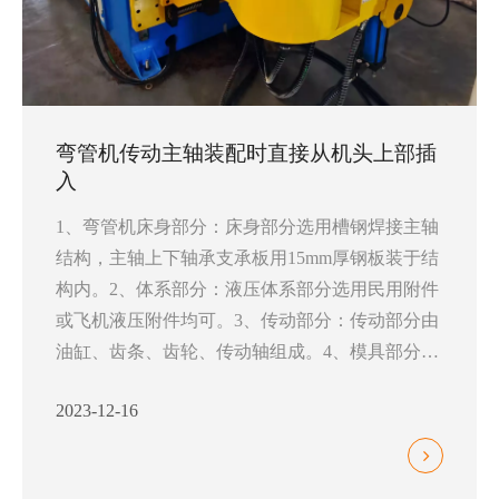
弯管机传动主轴装配时直接从机头上部插
入
1、弯管机床身部分：床身部分选用槽钢焊接主轴
结构，主轴上下轴承支承板用15mm厚钢板装于结
构内。2、体系部分：液压体系部分选用民用附件
或飞机液压附件均可。3、传动部分：传动部分由
油缸、齿条、齿轮、传动轴组成。4、模具部分：
模具部分是依据不同形面直径制造的辅助工具，
2023-12-16
选用轴承钢或轧辊钢制成，热处理HRC48~52。
5、夹紧部分：液压夹紧部分由滑板、摇臂、和液
压油缸组成，油缸的伸缩带动摇臂运动。6、电器