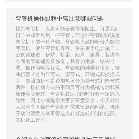
部分。电焊机的每次启动与运用会损耗很多电
力，使其数控弯管机的电压不稳导致弯管加工的
弯管机操作过程中需注意哪些问题
视点或许伺服驱动一部分不精确，损害数控弯管
机的电器部分。在数控弯管机正常曲折加工时，
提到弯管机，大家可能会觉得很陌生。可是我们
日子中却常见到一些弯管，而这些弯管能够说是
应该重视润滑油的运用，使设备不要长
弯管机下的一种产物。弯管机大致能够分为数控
弯管机，液压弯管机等等。首要用于电力施工，
公铁路建造，锅炉、桥梁、船只、家具，装潢等
方面的管道铺设及修造，具有功用多、结构合
理、操作简略等优点。弯管机的种类有很多，按
曲折形式分为压弯式、滚弯式、环绕式和揉捏式
等；依照曲折时是否加热可分为拎弯式和热弯式
两种；按传动方式的不同又可分为机械传动和液
压传动等形式。弯管机在运用的时分有一定的危
险性，因此小编提示大家要留意安全，今天就给
大家分享下操作弯管机时需求留意的问题。机床
开动时留意人体不得进入转臂旋转扫过的范围。
在机床工作时，